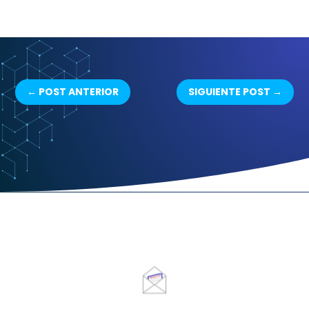
←
POST ANTERIOR
SIGUIENTE POST
→