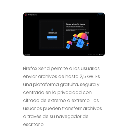
Firefox Send permite a los usuarios
enviar archivos de hasta 2,5 GB. Es
una plataforma gratuita, segura y
centrada en la privacidad con
cifrado de extremo a extremo. Los
usuarios pueden transferir archivos
a través de su navegador de
escritorio.