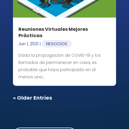
Reuniones Virtuales Mejores
Prácticas
Jun 1, 2021
|
NEGOCIOS
Dada la propagación de COVID-19 y los
llamados de permanecer en casa, es
probable que haya participado en al
menos una…
« Older Entries