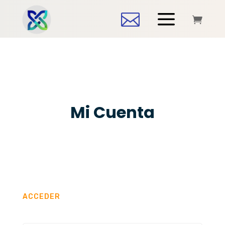
a


Mi Cuenta
ACCEDER