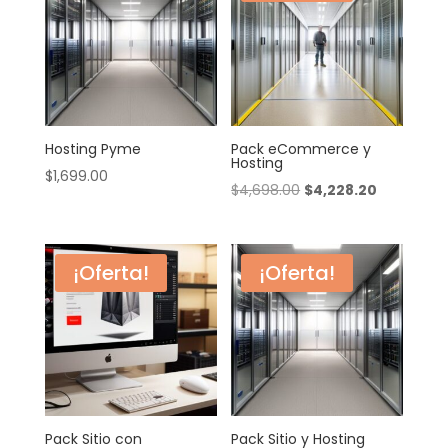
Hosting Pyme
Pack eCommerce y
Hosting
$
1,699.00
Original
Current
$
4,698.00
$
4,228.20
price
price
was:
is:
$4,698.00.
$4,228.20.
¡Oferta!
¡Oferta!
Pack Sitio con
Pack Sitio y Hosting