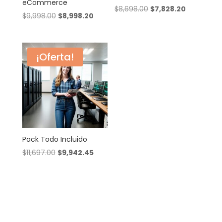
eCommerce
Original
Current
$
8,698.00
$
7,828.20
Original
Current
$
9,998.00
$
8,998.20
price
price
price
price
was:
is:
was:
is:
$8,698.00.
$7,828.20.
$9,998.00.
$8,998.20.
¡Oferta!
Pack Todo Incluido
Original
Current
$
11,697.00
$
9,942.45
price
price
was:
is:
$11,697.00.
$9,942.45.